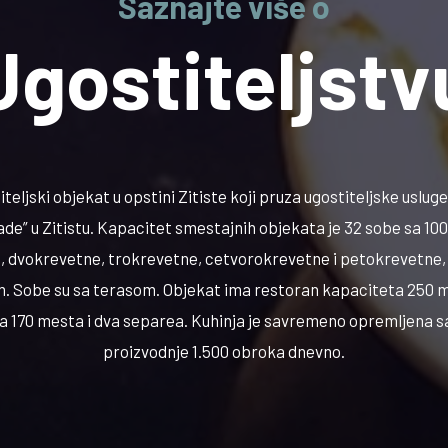
Saznajte više o
Ugostiteljstv
iteljski objekat u opstini Zitiste koji pruza ugostiteljske uslug
ade” u Zitistu. Kapacitet smestajnih objekata je 32 sobe sa 100
, dvokrevetne, trokrevetne, cetvorokrevetne i petokrevetne, 
. Sobe su sa terasom. Objekat ima restoran kapaciteta 250 
sa 170 mesta i dva separea. Kuhinja je savremeno opremljena 
proizvodnje 1.500 obroka dnevno.