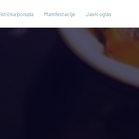
ristička ponuda
Manifestacije
Javni oglas