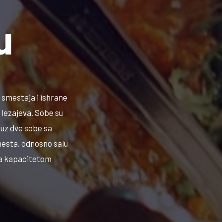
u
e smestaja i ishrane
 lezajeva. Sobe su
uz dve sobe sa
mesta, odnosno salu
sa kapacitetom