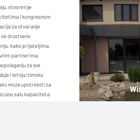
ju, otvoren је
acitetima i kongresnom
acija za otvaranje
a se drustveno
ju, kako prijateljima,
ovnim partnerima.
raspolaganju za sve
uje i letnju/zimsku
 tako moze upotrebiti za
Wi
svecanu salu kapaciteta
0 mesta i poseduje svu
otrebnu za
rezentacija i drugih
apaciteti sastoje od 2