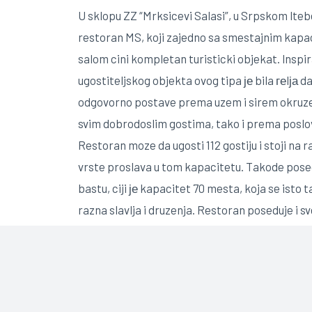
U sklopu ZZ “Mrksicevi Salasi”, u Srpskom ltebe
restoran MS, koji zajedno sa smestajnim kap
salom cini kompletan turisticki objekat. lnspir
ugostiteljskog objekta ovog tipa је bila геlја d
odgovorno postave prema uzem i sirem okruzen
svim dobrodoslim gostima, tako i prema posl
Restoran moze da ugosti 112 gostiju i stoji na 
vrste proslava u tom kapacitetu. Takode posed
bastu, ciji је kapacitet 70 mesta, koja se isto
razna slavlja i druzenja. Restoran poseduje i 
600 mesta. Kongresna sala je kapaciteta do 10
odgovarajucu tehnicko – tehnolosku opremu p
realizovanje poslovnih sastanaka, seminara, p
slicnih poslovnih dogadaja, dok se smestajni k