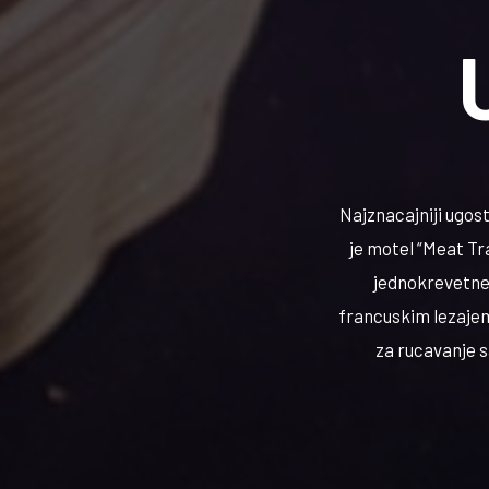
Najznacajniji ugost
je motel “Meat Tr
jednokrevetne
francuskim lezajem
za rucavanje 