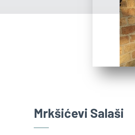
Mrkšićevi Salaši