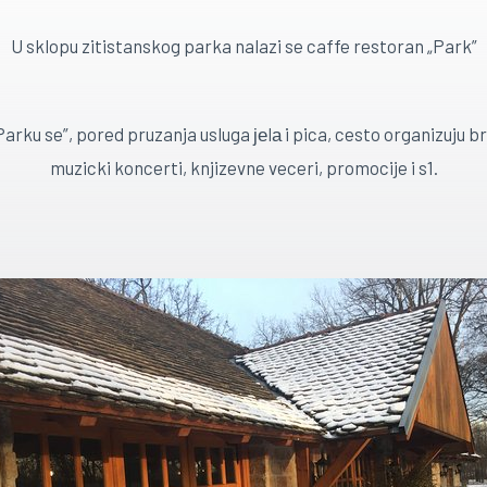
U sklopu zitistanskog parka nalazi se caffe restoran „Park”
Parku se”, pored pruzanja usluga јеlа i pica, cesto organizuju br
muzicki koncerti, knjizevne veceri, promocije i s1.